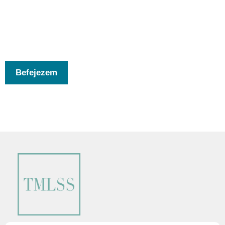
Befejezem