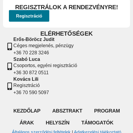
REGISZTRÁLOK A RENDEZVÉNYRE!
Regisztráció
ELÉRHETŐSÉGEK
Erős-Böröcz Judit
Céges megjelenés, pénzügy
+36 70 228 3246
Szabó Luca
Csoportos, egyéni regisztráció
+36 30 872 0511
Kovács Lili
Regisztráció
+36 70 590 5097
KEZDŐLAP
ABSZTRAKT
PROGRAM
ÁRAK
HELYSZÍN
TÁMOGATÓK
Általános szerződési feltételek
|
Adatkezelési tájékoztató