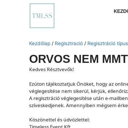
KEZD
Kezdőlap
/
Regisztració
/
Regisztráció típus
ORVOS NEM MMT
Kedves Résztvevők!
Ezúton tájékoztatjuk Önöket, hogy az online 
véglegesítése nem sikerül, kérjük, ellenőr
A regisztráció véglegesítése után e-mailbe
szíveskedjenek. Amennyiben mégsem érkezi
Köszönettel és üdvözlettel:
Timeless Event Kft.