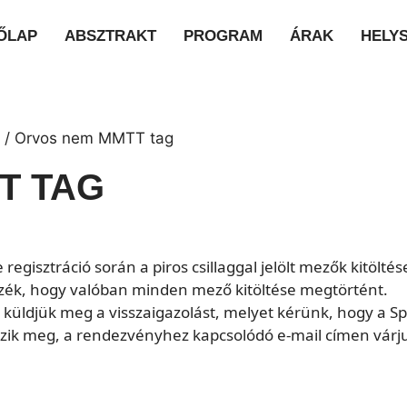
ŐLAP
ABSZTRAKT
PROGRAM
ÁRAK
HELYS
/ Orvos nem MMTT tag
T TAG
regisztráció során a piros csillaggal jelölt mezők kitölt
izzék, hogy valóban minden mező kitöltése megtörtént.
n küldjük meg a visszaigazolást, melyet kérünk, hogy a 
k meg, a rendezvényhez kapcsolódó e-mail címen várju