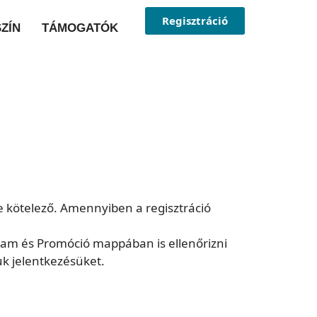
Regisztráció
ZÍN
TÁMOGATÓK
ése kötelező. Amennyiben a regisztráció
Spam és Promóció mappában is ellenőrizni
k jelentkezésüket.